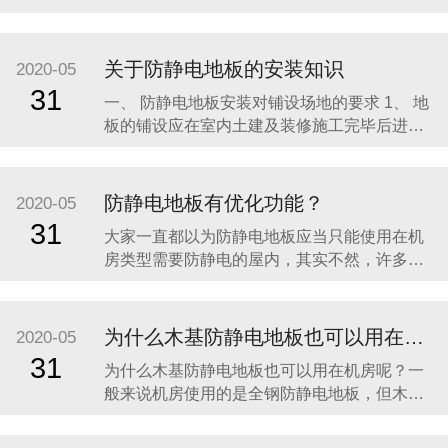
动地板的高度应根据使用要求而定。 （1）仅供
走线用：基本尺寸为250mm。 （2）供走线及
空调风库用：基本尺寸为400mm。地板的可卸
关于防静电地板的安装知识
2020-05
板能互换，并有较高的制作精度，以保证地板
31
一、 防静电地板安装对铺设场地的要求 1、 地
空间作为空调风库使用时
板的铺设应在室内土建及装修施工完毕后进
行； 2、 地面应平整、干燥、无杂物、无灰
尘； 3、 地板下可使用空间，布置敷设电缆、
电路、水路、空气等管道及空调系统应在安装
防静电地板有优化功能？
2020-05
地板前施工完毕； 4、 大型重设备基座固定应
31
大家一直都以为防静电地板应当只能使用在机
完工，设备安装在
房类型需要防静电的屋内，其实不然，许多医
院都有铺设防静电地板，了解一下防静电地
板。 防静电地板耐磨、价廉物美的特性已渐渐
被市场知晓，但与国外医院比较，国内医院中
为什么木基防静电地板也可以用在机房呢？
2020-05
防静地板所占的份额并不高。恰逢近年国内医
31
为什么木基防静电地板也可以用在机房呢？一
院改扩建热潮，医院只要深化了解防静电地板
般来说机房使用的是全钢防静电地板，但木基
的功能才华
也是可以的，看客户的需要。木基防静电地板
填充物为高密度刨花板,四周为铝合金或抗静电