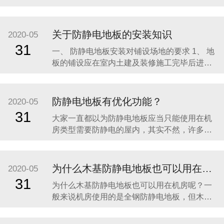
动地板的高度应根据使用要求而定。 （1）仅供
走线用：基本尺寸为250mm。 （2）供走线及
空调风库用：基本尺寸为400mm。地板的可卸
关于防静电地板的安装知识
2020-05
板能互换，并有较高的制作精度，以保证地板
31
一、 防静电地板安装对铺设场地的要求 1、 地
空间作为空调风库使用时
板的铺设应在室内土建及装修施工完毕后进
行； 2、 地面应平整、干燥、无杂物、无灰
尘； 3、 地板下可使用空间，布置敷设电缆、
电路、水路、空气等管道及空调系统应在安装
防静电地板有优化功能？
2020-05
地板前施工完毕； 4、 大型重设备基座固定应
31
大家一直都以为防静电地板应当只能使用在机
完工，设备安装在
房类型需要防静电的屋内，其实不然，许多医
院都有铺设防静电地板，了解一下防静电地
板。 防静电地板耐磨、价廉物美的特性已渐渐
被市场知晓，但与国外医院比较，国内医院中
为什么木基防静电地板也可以用在机房呢？
2020-05
防静地板所占的份额并不高。恰逢近年国内医
31
为什么木基防静电地板也可以用在机房呢？一
院改扩建热潮，医院只要深化了解防静电地板
般来说机房使用的是全钢防静电地板，但木基
的功能才华
也是可以的，看客户的需要。木基防静电地板
填充物为高密度刨花板,四周为铝合金或抗静电