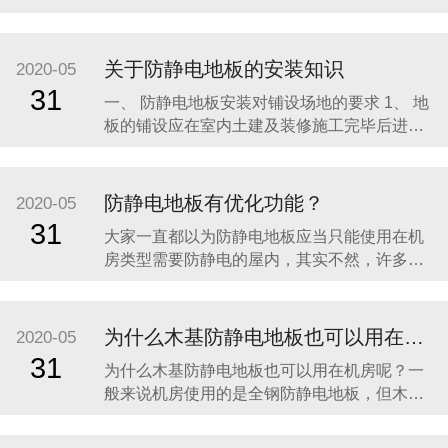
动地板的高度应根据使用要求而定。 （1）仅供
走线用：基本尺寸为250mm。 （2）供走线及
空调风库用：基本尺寸为400mm。地板的可卸
关于防静电地板的安装知识
2020-05
板能互换，并有较高的制作精度，以保证地板
31
一、 防静电地板安装对铺设场地的要求 1、 地
空间作为空调风库使用时
板的铺设应在室内土建及装修施工完毕后进
行； 2、 地面应平整、干燥、无杂物、无灰
尘； 3、 地板下可使用空间，布置敷设电缆、
电路、水路、空气等管道及空调系统应在安装
防静电地板有优化功能？
2020-05
地板前施工完毕； 4、 大型重设备基座固定应
31
大家一直都以为防静电地板应当只能使用在机
完工，设备安装在
房类型需要防静电的屋内，其实不然，许多医
院都有铺设防静电地板，了解一下防静电地
板。 防静电地板耐磨、价廉物美的特性已渐渐
被市场知晓，但与国外医院比较，国内医院中
为什么木基防静电地板也可以用在机房呢？
2020-05
防静地板所占的份额并不高。恰逢近年国内医
31
为什么木基防静电地板也可以用在机房呢？一
院改扩建热潮，医院只要深化了解防静电地板
般来说机房使用的是全钢防静电地板，但木基
的功能才华
也是可以的，看客户的需要。木基防静电地板
填充物为高密度刨花板,四周为铝合金或抗静电