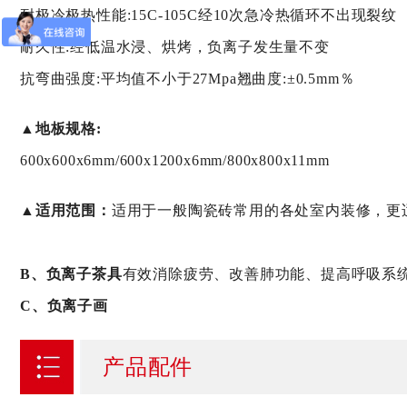
耐极冷极热性能:15C-105C经10次急冷热循环不出现裂纹
耐久性:经低温水浸、烘烤，负离子发生量不变
抗弯曲强度:平均值不小于27Mpa翘曲度:±0.5mm％
▲地板规格:
600x600x6mm/600x1200x6mm/800x800x11mm
▲适用范围：
适用于一般陶瓷砖常用的各处室内装修，更
B、负离子茶具
有效消除疲劳、改善肺功能、提高呼吸系
C、负离子画
产品配件