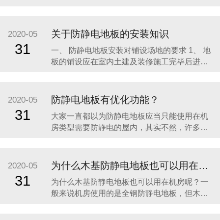
动地板的高度应根据使用要求而定。 （1）仅供
走线用：基本尺寸为250mm。 （2）供走线及
空调风库用：基本尺寸为400mm。地板的可卸
关于防静电地板的安装知识
2020-05
板能互换，并有较高的制作精度，以保证地板
31
一、 防静电地板安装对铺设场地的要求 1、 地
空间作为空调风库使用时
板的铺设应在室内土建及装修施工完毕后进
行； 2、 地面应平整、干燥、无杂物、无灰
尘； 3、 地板下可使用空间，布置敷设电缆、
电路、水路、空气等管道及空调系统应在安装
防静电地板有优化功能？
2020-05
地板前施工完毕； 4、 大型重设备基座固定应
31
大家一直都以为防静电地板应当只能使用在机
完工，设备安装在
房类型需要防静电的屋内，其实不然，许多医
院都有铺设防静电地板，了解一下防静电地
板。 防静电地板耐磨、价廉物美的特性已渐渐
被市场知晓，但与国外医院比较，国内医院中
为什么木基防静电地板也可以用在机房呢？
2020-05
防静地板所占的份额并不高。恰逢近年国内医
31
为什么木基防静电地板也可以用在机房呢？一
院改扩建热潮，医院只要深化了解防静电地板
般来说机房使用的是全钢防静电地板，但木基
的功能才华
也是可以的，看客户的需要。木基防静电地板
填充物为高密度刨花板,四周为铝合金或抗静电